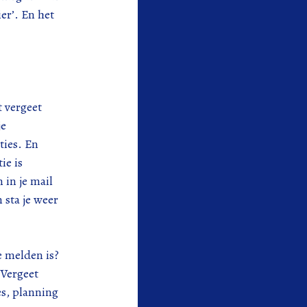
er’. En het
t vergeet
je
ties. En
ie is
 in je mail
 sta je weer
e melden is?
 Vergeet
es, planning