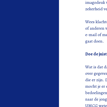
imagodeuk we
zekerheid v
Wees klachte
of anderen w
e-mail of me
gaat doen.
Doe de juis
Wat is dat da
over gegeven
die er zijn.
mocht je er 
bedoelingen
naar de jon
UMCG weten 