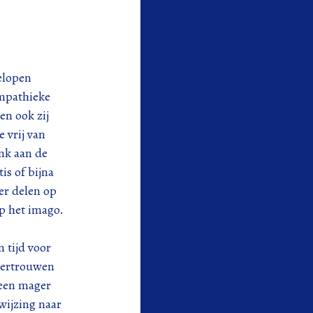
elopen
ympathieke
en ook zij
 vrij van
nk aan de
s of bijna
eer delen op
op het imago.
 tijd voor
 vertrouwen
 een mager
wijzing naar