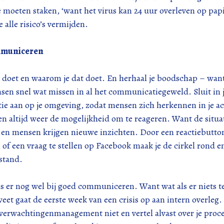
 moeten staken, ‘want het virus kan 24 uur overleven op papi
alle risico’s vermijden.
mmuniceren
e doet en waarom je dat doet. En herhaal je boodschap – wan
sen snel wat missen in al het communicatiegeweld. Sluit in 
e aan op je omgeving, zodat mensen zich herkennen in je ac
en altijd weer de mogelijkheid om te reageren. Want de situat
 en mensen krijgen nieuwe inzichten. Door een reactiebutton
of een vraag te stellen op Facebook maak je de cirkel rond en
rstand.
is er nog wel bij goed communiceren. Want wat als er niets t
weet gaat de eerste week van een crisis op aan intern overleg.
verwachtingenmanagement niet en vertel alvast over je proc