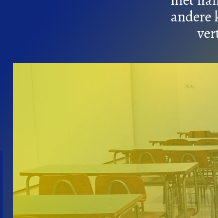
andere k
ver