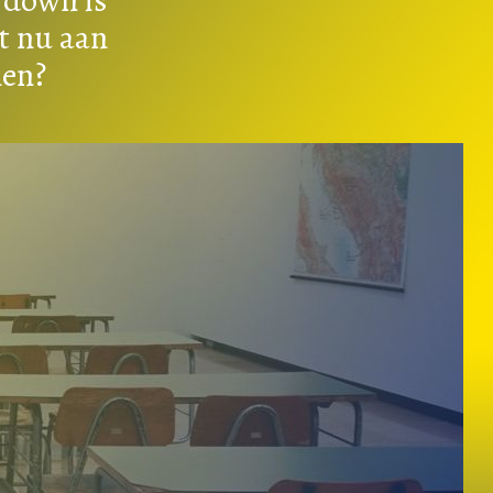
st nu aan
nen?