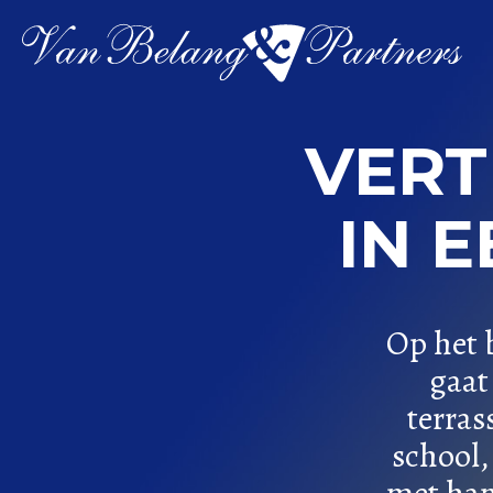
Spring
naar
inhoud
VER
IN 
Op het 
gaat
terras
school,
met ham