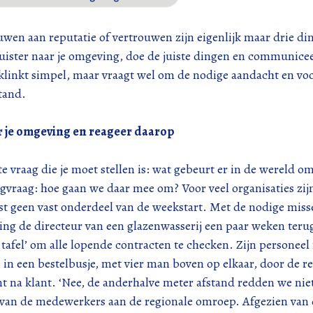
wen aan reputatie of vertrouwen zijn eigenlijk maar drie di
luister naar je omgeving, doe de juiste dingen en communice
klinkt simpel, maar vraagt wel om de nodige aandacht en voo
tand.
r je omgeving en reageer daarop
te vraag die je moet stellen is: wat gebeurt er in de wereld o
gvraag: hoe gaan we daar mee om? Voor veel organisaties zij
st geen vast onderdeel van de weekstart. Met de nodige misse
ing de directeur van een glazenwasserij een paar weken terug
 tafel’ om alle lopende contracten te checken. Zijn personeel
in een bestelbusje, met vier man boven op elkaar, door de r
t na klant. ‘Nee, de anderhalve meter afstand redden we niet
van de medewerkers aan de regionale omroep. Afgezien van