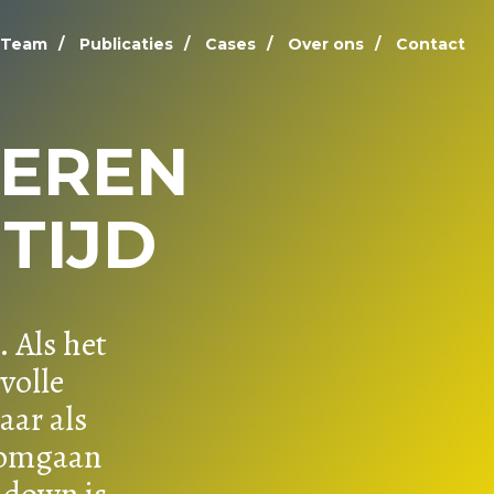
Team
Publicaties
Cases
Over ons
Contact
EREN
TIJD
 Als het
volle
aar als
r omgaan
 down is