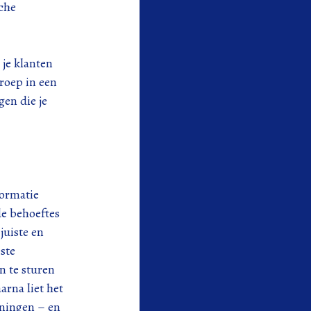
sche
 je klanten
roep in een
gen die je
formatie
de behoeftes
juiste en
este
 te sturen
rna liet het
eningen – en