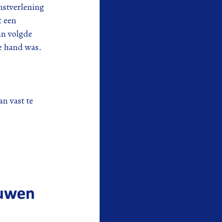
nstverlening
t een
an volgde
de hand was.
n vast te