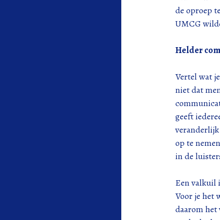
de oproep te
UMCG wilde 
Helder co
Vertel wat j
niet dat men
communicati
geeft iedere
veranderlijk
op te nemen 
in de luiste
Een valkuil 
Voor je het 
daarom het 