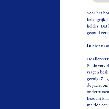
Voor het bou
belangrijk: 
helder. Dat 
gezond vers
Luister naa
De allereers
En de vervol
vragen besli
gevolg. Zo g
de jurist om
ondertussen 
bezocht klan
meldde een 