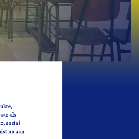
ukte,
aar als
0, social
uist nu aan