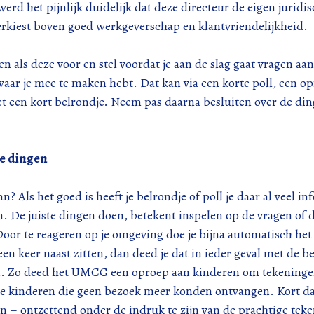
rd het pijnlijk duidelijk dat deze directeur de eigen juridi
erkiest boven goed werkgeverschap en klantvriendelijkheid.
n als deze voor en stel voordat je aan de slag gaat vragen aan
aar je mee te maken hebt. Dat kan via een korte poll, een op
t een kort belrondje. Neem pas daarna besluiten over de din
te dingen
n? Als het goed is heeft je belrondje of poll je daar al veel in
. De juiste dingen doen, betekent inspelen op de vragen of 
 Door te reageren op je omgeving doe je bijna automatisch het 
een keer naast zitten, dan deed je dat in ieder geval met de b
. Zo deed het UMCG een oproep aan kinderen om tekeningen
ge kinderen die geen bezoek meer konden ontvangen. Kort daa
– ontzettend onder de indruk te zijn van de prachtige tek