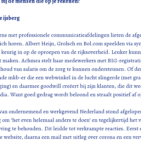
bij de mensen die op je rekenen?
e ijsberg
rns met professionele communicatieafdelingen lieten de afg
ich horen. Albert Heijn, Grolsch en Bol.com speelden via s
 keurig in op de oproepen van de rijksoverheid. Leuker kunn
et maken. Achmea stelt haar medewerkers met BIG-registratie
houd van salaris om de zorg te kunnen ondersteunen. Of de
e mkb-er die een webwinkel in de lucht slingerde (met grati
ging) en daarmee goodwill creëert bij zijn klanten, die dit w
dia. Want goed gedrag wordt beloond en straalt positief af 
 van ondernemend en werkgevend Nederland stond afgelopen
 om ‘het even helemaal anders te doen’ en tegelijkertijd het
ving te behouden. Dit leidde tot verkrampte reacties. Eerst
e website, daarna een mail met uitleg over corona en een ver