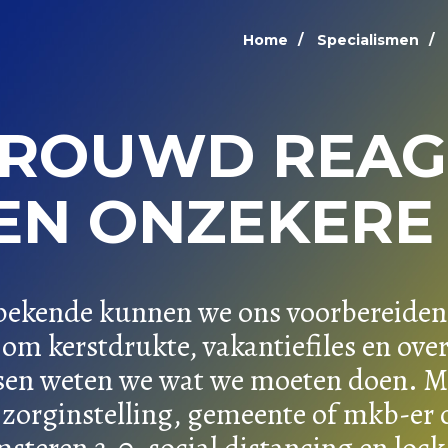
Home
Specialismen
TROUWD REAG
EEN ONZEKERE 
bekende kunnen we ons voorbereiden.
 om kerstdrukte, vakantiefiles en over
sen weten we wat we moeten doen. M
 zorginstelling, gemeente of mkb-e
steren 2.0, social distancing en lock