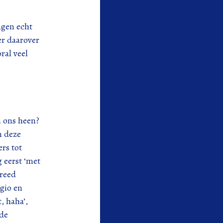
ngen echt
er daarover
ral veel
m ons heen?
n deze
rs tot
 eerst ‘met
 reed
egio en
, haha’,
 de