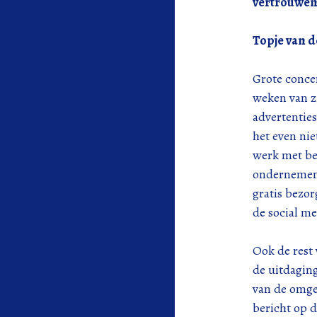
vertrouwen 
Topje van d
Grote conce
weken van z
advertenties
het even ni
werk met be
ondernemend
gratis bezor
de social me
Ook de rest
de uitdaging
van de omge
bericht op d