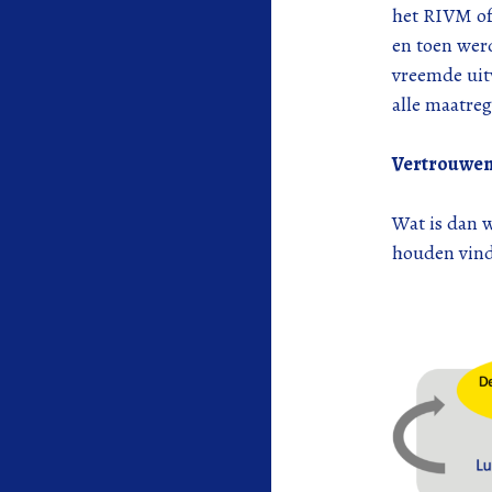
het RIVM of 
en toen wer
vreemde uit
alle maatreg
Vertrouwen
Wat is dan 
houden vind