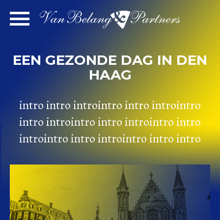
Skip
to
content
EEN GEZONDE DAG IN DEN
HAAG
intro intro introintro intro introintro
intro introintro intro introintro intro
introintro intro introintro intro intro