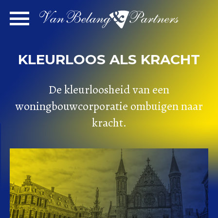
Spring
naar
inhoud
KLEURLOOS ALS KRACHT
De kleurloosheid van een
woningbouwcorporatie ombuigen naar
kracht.