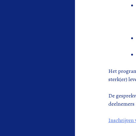
Het programm
sterk(er) le
De gesprekvo
deelnemers 
Inschrijven