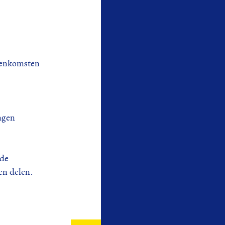
reenkomsten
ragen
 de
en delen.