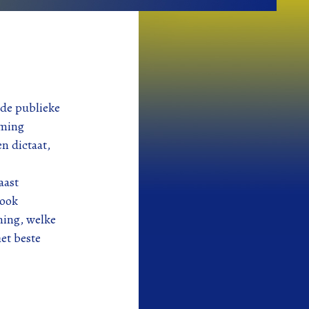
 de publieke
rming
n dictaat,
aast
 ook
ming, welke
et beste