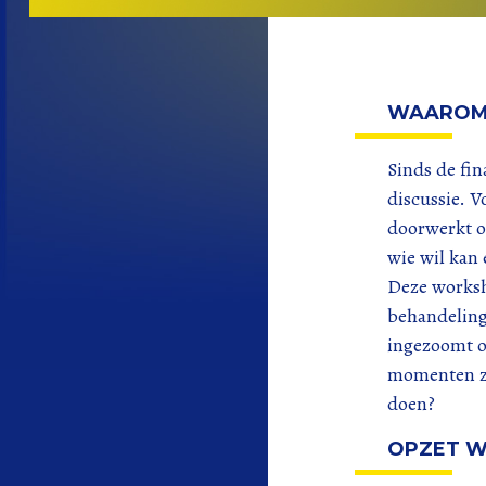
WAAROM
Sinds de fin
discussie. V
doorwerkt op
wie wil kan 
Deze worksh
behandeling
ingezoomt o
momenten zij
doen?
OPZET 