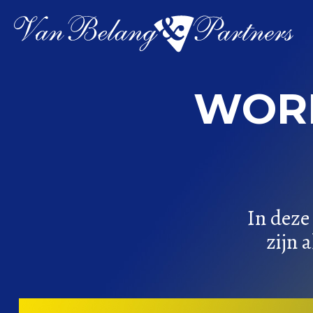
Spring
naar
inhoud
WORK
In deze
zijn 